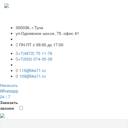
БКС ГРУПП © 1999 — 2026
ООО "Балканкарасервис" ИНН 7106044522
300036, г.Тула
ул.Одоевское шоссе, 75, офис 41
ПН-ПТ c 09:00 до 17:00
+7(4872) 75-11-76
+7(930) 074-35-39
115@bks71.ru
109@bks71.ru
Написать
Whatsapp
24 / 7
Заказать
звонок