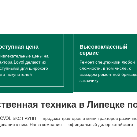
оступная цена
Высококлассный
сервис
ивлекательные цены на
актора Lovol делают их
Ремонт спецтехники любой
ступными для широкого
сложности, в том числе, с
уга покупателей
выездом ремонтной бригады
заказчику
ственная техника в Липецке п
OVOL БКС ГРУПП — продажа тракторов и мини тракторов различн
удования к ним. Наша компания — официальный дилер китайского