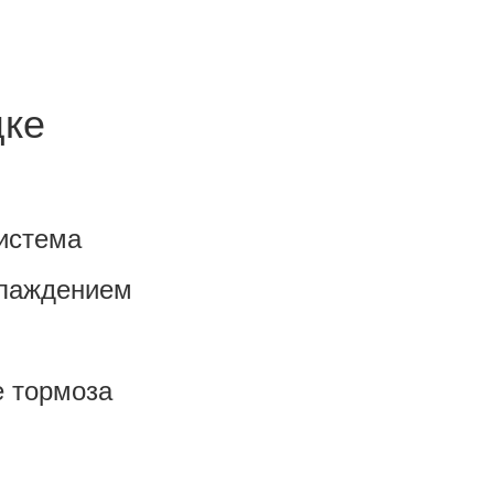
цке
истема
хлаждением
 тормоза